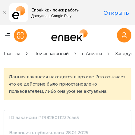
Enbek.kz - поиск работы
Открыть
Доступно в Google Play
Главная
Поиск вакансий
г. Алматы
Заведующ
Данная вакансия находится в архиве. Это означает,
что ее действие было приостановлено
пользователем, либо она уже не актуальна.
ID вакансии PRf828011237cae5
Вакансия опубликована 28.01.2025