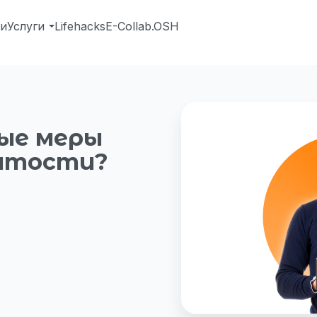
ии
Услуги
Lifehacks
E-Collab.OSH
ые меры
нятости?