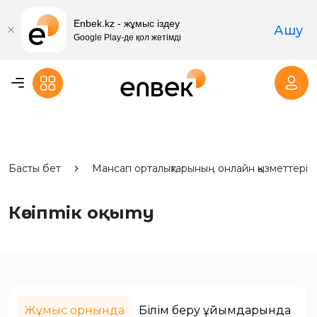
Enbek.kz - жұмыс іздеу
Ашу
Google Play-де қол жетімді
Басты бет
Мансап орталықтарының онлайн қызметтері
Кәсіптік оқыту
Жұмыс орнында
Білім беру ұйымдарында