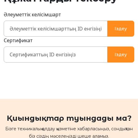
Әлеуметтік келісімшарт
Iздеу
Сертификат
Iздеу
Қиындықтар туындады ма?
Бізге техникалық қолдау қызметіне хабарласыңыз, сондықтан
біз сіздің мәселеңізді шеше аламыз.