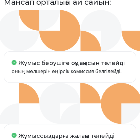
Мансап орталығы ай сайын:
Жұмыс берушіге оқу ақысын төлейді
оның мөлшерін өңірлік комиссия белгілейді.
Жұмыссыздарға жалақы төлейді