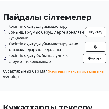
Пайдалы сілтемелер
Кәсіптік оқытуды ұйымдастыру
бойынша жұмыс берушілерге арналған
Жүктеу
нұсқаулық
Кәсіптік оқытуды ұйымдастыру және
Өту
қаржыландыру қағидалары
Кәсіптік оқыту бойынша үлгілік
Жүктеу
әлеуметтік келісімшарт
Сұрақтарыңыз бар ма?
Жергілікті мансап орталығына
жүгініңіз
Құжаттарды тексеру