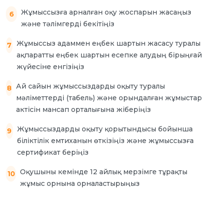
Жұмыссызға арналған оқу жоспарын жасаңыз
және тәлімгерді бекітіңіз
Жұмыссыз адаммен еңбек шартын жасасу туралы
ақпаратты еңбек шартын есепке алудың бірыңғай
жүйесіне енгізіңіз
Ай сайын жұмыссыздарды оқыту туралы
мәліметтерді (табель) және орындалған жұмыстар
актісін мансап орталығына жіберіңіз
Жұмыссыздарды оқыту қорытындысы бойынша
біліктілік емтиханын өткізіңіз және жұмыссызға
сертификат беріңіз
Оқушыны кемінде 12 айлық мерзімге тұрақты
жұмыс орнына орналастырыңыз