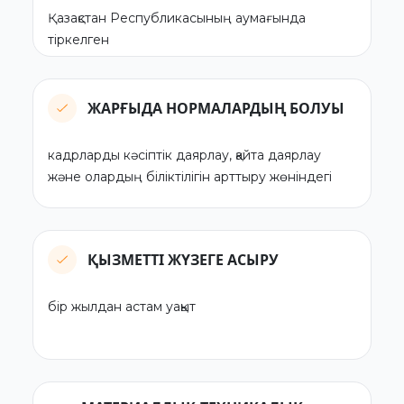
Қазақстан Республикасының аумағында
тіркелген
ЖАРҒЫДА НОРМАЛАРДЫҢ БОЛУЫ
кадрларды кәсіптік даярлау, қайта даярлау
және олардың біліктілігін арттыру жөніндегі
ҚЫЗМЕТТІ ЖҮЗЕГЕ АСЫРУ
бір жылдан астам уақыт