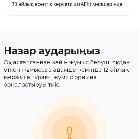
20 айлық есептік көрсеткіш (АЕК) мөлшерінде.
Назар аударыңыз
Оқу аяқталғаннан кейін жұмыс беруші оқудан
өткен жұмыссыз адамды кемінде 12 айлық
мерзімге тұрақты жұмыс орнына
орналастыруы тиіс.