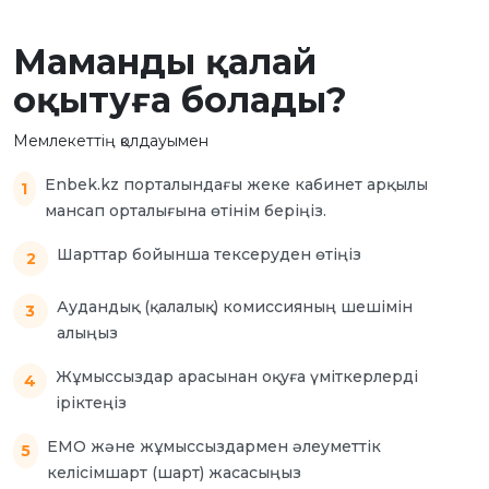
Маманды қалай
оқытуға болады?
Мемлекеттің қолдауымен
Enbek.kz порталындағы жеке кабинет арқылы
мансап орталығына өтінім беріңіз.
Шарттар бойынша тексеруден өтіңіз
Аудандық (қалалық) комиссияның шешімін
алыңыз
Жұмыссыздар арасынан оқуға үміткерлерді
іріктеңіз
ЕМО және жұмыссыздармен әлеуметтік
келісімшарт (шарт) жасасыңыз