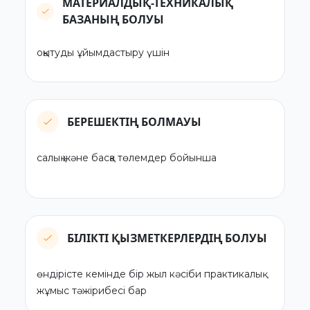
МАТЕРИАЛДЫҚ-ТЕХНИКАЛЫҚ
БАЗАНЫҢ БОЛУЫ
оқытуды ұйымдастыру үшін
БЕРЕШЕКТІҢ БОЛМАУЫ
салық және басқа төлемдер бойынша
БІЛІКТІ ҚЫЗМЕТКЕРЛЕРДІҢ БОЛУЫ
өндірісте кемінде бір жыл кәсіби практикалық
жұмыс тәжірибесі бар