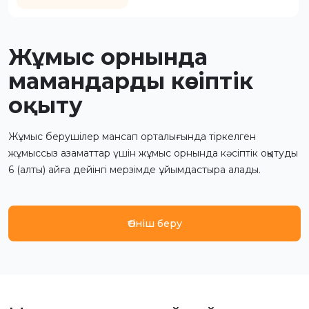
Жұмыс орнында
мамандарды кәсіптік
оқыту
Жұмыс берушілер мансап орталығында тіркелген
жұмыссыз азаматтар үшін жұмыс орнында кәсіптік оқытуды
6 (алты) айға дейінгі мерзімде ұйымдастыра алады.
Өтініш беру