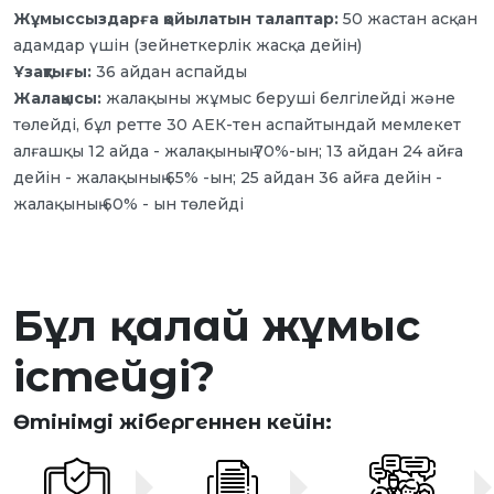
Жұмыссыздарға қойылатын талаптар:
50 жастан асқан
адамдар үшін (зейнеткерлік жасқа дейін)
Ұзақтығы:
36 айдан аспайды
Жалақысы:
жалақыны жұмыс беруші белгілейді және
төлейді, бұл ретте 30 АЕК-тен аспайтындай мемлекет
алғашқы 12 айда - жалақының 70%-ын; 13 айдан 24 айға
дейін - жалақының 65% -ын; 25 айдан 36 айға дейін -
жалақының 60% - ын төлейді
Бұл қалай жұмыс
істейді?
Өтінімді жібергеннен кейін: