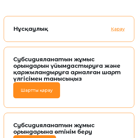
Нұсқаулық
Қарау
Субсидияланатын жұмыс
орындарын үйымдастыруға және
қаржыландыруға арналған шарт
үлгісімен танысыңыз
Шартты қарау
Субсидияланатын жұмыс
орындарына өтінім беру