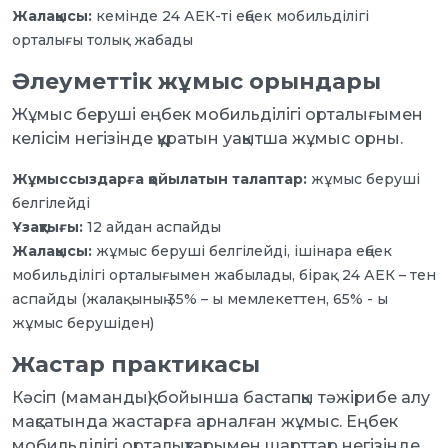
Жалақысы:
кемінде 24 АЕК-ті еңбек мобильділігі
орталығы толық жабады
Әлеуметтік жұмыс орындары
Жұмыс беруші еңбек мобильділігі орталығымен
келісім негізінде құратын уақытша жұмыс орны.
Жұмыссыздарға қойылатын талаптар:
жұмыс беруші
белгілейді
Ұзақтығы:
12 айдан аспайды
Жалақысы:
жұмыс беруші белгілейді, ішінара еңбек
мобильділігі орталығымен жабылады, бірақ 24 АЕК – тен
аспайды (жалақының 35% – ы мемлекеттен, 65% - ы
жұмыс берушіден)
Жастар практикасы
Кәсіп (мамандық) бойынша бастапқы тәжірибе алу
мақсатында жастарға арналған жұмыс. Еңбек
мобильділігі орталықтарымен шарттар негізінде