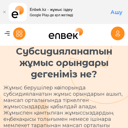
Enbek.kz - жұмыс іздеу
Ашу
Google Play-де қол жетімді
Субсидияланатын
жұмыс орындары
дегеніміз не?
Жұмыс берушілер кәсіпорында
субсидияланатын жұмыс орындарын ашып,
мансап орталығында тіркелген
жұмыссыздарды қабылдай алады.
Жұмыспен қамтылған жұмыссыздардың
еңбекақысы толығымен немесе ішінара
мемлекет тарапынан мансап орталығы