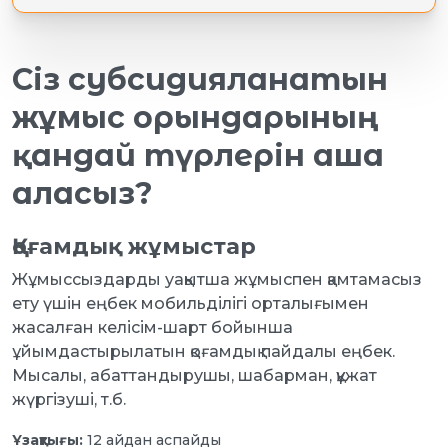
Сіз субсидияланатын
жұмыс орындарының
қандай түрлерін аша
аласыз?
Қоғамдық жұмыстар
Жұмыссыздарды уақытша жұмыспен қамтамасыз
ету үшін еңбек мобильділігі орталығымен
жасалған келісім-шарт бойынша
ұйымдастырылатын қоғамдық пайдалы еңбек.
Мысалы, абаттандырушы, шабарман, құжат
жүргізуші, т.б.
Ұзақтығы:
12 айдан аспайды