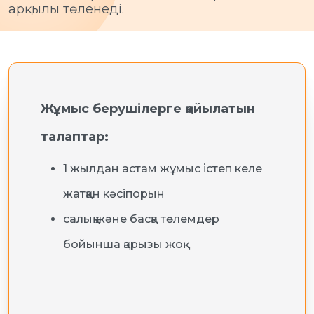
арқылы төленеді.
Жұмыс берушілерге қойылатын
талаптар:
1 жылдан астам жұмыс істеп келе
жатқан кәсіпорын
салық және басқа төлемдер
бойынша қарызы жоқ