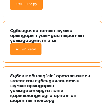
Өтініш беру
Субсидияланатын жұмыс
орындарын ұйымдастыратын
ұйымдардың тізімі
Ашып көру
Еңбек мобильділігі орталығымен
жасалған субсидияланатын
жұмыс орындарын
ұйымдастыруға және
қаржыландыруға арналған
шартты тексеру