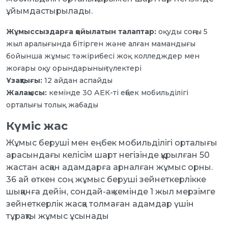
ұйымдастырылады.
Жұмыссыздарға қойылатын талаптар:
оқуды соңғы 5
жыл аралығында бітірген және алған мамандығы
бойынша жұмыс тәжірибесі жоқ колледждер мен
жоғары оқу орындарының түлектері
Ұзақтығы:
12 айдан аспайды
Жалақысы:
кемінде 30 АЕК-ті еңбек мобильділігі
орталығы толық жабады
Күміс жас
Жұмыс беруші мен еңбек мобильділігі орталығы
арасындағы келісім шарт негізінде құрылған 50
жастан асқан адамдарға арналған жұмыс орны.
36 ай өткен соң жұмыс беруші зейнеткерлікке
шыққанға дейін, сондай-ақ кемінде 1 жыл мерзімге
зейнеткерлік жасқа толмаған адамдар үшін
тұрақты жұмыс ұсынады