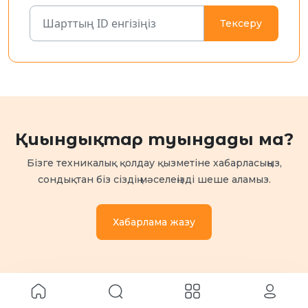
Тексеру
Қиындықтар туындады ма?
Бізге техникалық қолдау қызметіне хабарласыңыз,
сондықтан біз сіздің мәселеңізді шеше аламыз.
Хабарлама жазу