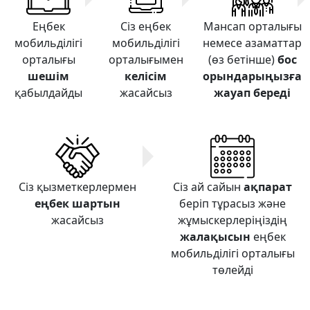
Еңбек
Сіз еңбек
Мансап орталығы
мобильділігі
мобильділігі
немесе азаматтар
орталығы
орталығымен
(өз бетінше)
бос
шешім
келісім
орындарыңызға
қабылдайды
жасайсыз
жауап береді
Сіз қызметкерлермен
Сіз ай сайын
ақпарат
еңбек шартын
беріп тұрасыз және
жасайсыз
жұмыскерлеріңіздің
жалақысын
еңбек
мобильділігі орталығы
төлейді