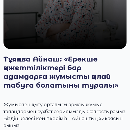
Тұяқова Айнаш: «Ерекше
қажеттіліктері бар
адамдарға жұмысты қалай
табуға болатыны туралы»
Жұмыспен қамту орталығы арқылы жұмыс
тапқандармен сұхбат сериямызды жалғастырамыз.
Біздің келесі кейіпкеріміз – Айнаштың хикаясын
оқыңыз.