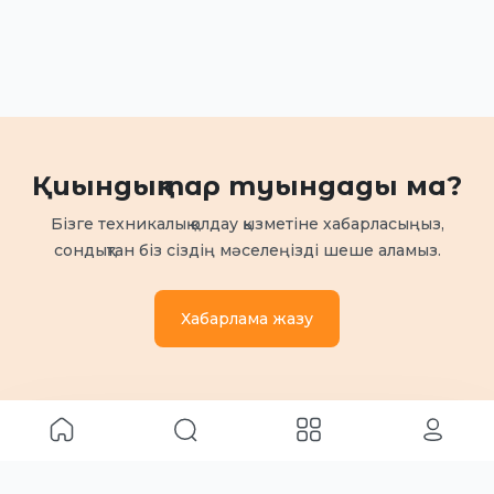
Қиындықтар туындады ма?
Бізге техникалық қолдау қызметіне хабарласыңыз,
сондықтан біз сіздің мәселеңізді шеше аламыз.
Хабарлама жазу