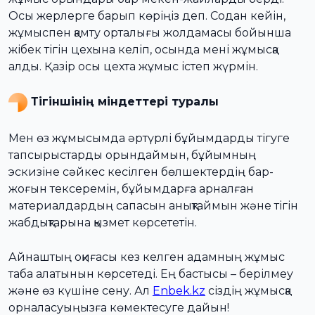
Осы жерлерге барып көріңіз деп. Содан кейін,
жұмыспен қамту орталығы жолдамасы бойынша
жібек тігін цехына келіп, осында мені жұмысқа
алды. Қазір осы цехта жұмыс істеп жүрмін.
Тігіншінің міндеттері туралы
Мен өз жұмысымда әртүрлі бұйымдарды тігуге
тапсырыстарды орындаймын, бұйымның
эскизіне сәйкес кесілген бөлшектердің бар-
жоғын тексеремін, бұйымдарға арналған
материалдардың сапасын анықтаймын және тігін
жабдықтарына қызмет көрсететін.
Айнаштың оқиғасы кез келген адамның жұмыс
таба алатынын көрсетеді. Ең бастысы – берілмеу
және өз күшіне сену. Ал
Enbek.kz
сіздің жұмысқа
орналасуыңызға көмектесуге дайын!