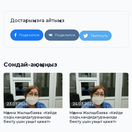
Достарыңызға айтыңыз
Поделится
Поделится
Твиттнуть
Сондай-ақ оқыңыз
23.07.2024
24.03.2022
Мәдина Жылқыбаева: «Кейде
Мәдина Жылқыбаева: «Кейде
сіздің кандидатураңызды
сіздің кандидатураңызды
бекіту үшін уақыт қажет»
бекіту үшін уақыт қажет»