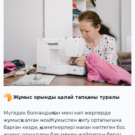
Жұмыс орынды қалай тапқаны туралы
Мүгедек болғандықтан мені көп жерлерде
жұмысқа алған жоқ. Жұмыспен қамту орталығына
барған кезде, қызметкерлері маған көптеген бос
жұмыс орындары бар мекен-жайларды берді.