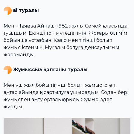
Өзі туралы
Мен – Тұяқова Айнаш. 1982 жылы Семей қаласында
туылдым. Екінші топ мүгедегімін. Жоғары білімім
бойынша ұстазбын. Қазір мен тігінші болып
жұмыс істеймін. Мұғалім болуға денсаулығым
жарамайды.
Жұмыссыз қалғаны туралы
Мен үш жыл бойы тігінші болып жұмыс істеп,
қаңтар айында қысқартылуға ұшырадым. Содан бері
жұмыспен қамту орталық арқылы жұмыс іздеп
жүрдім.