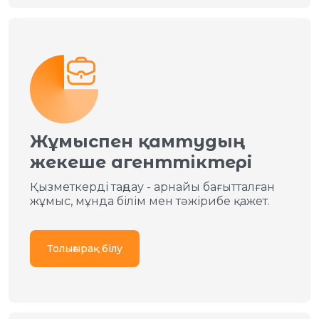
Жұмыспен қамтудың
жекеше агенттiктері
Қызметкерді таңдау - арнайы бағытталған
жұмыс, мұнда білім мен тәжірибе қажет.
Толығырақ білу