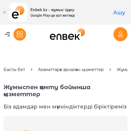
Enbek.kz - жұмыс іздеу
Ашу
Google Play-де қол жетімді
Басты бет
Азаматтарға арналған қызметтер
Жұмыс
Жұмыспен қамту бойынша
қызметтер
Біз адамдар мен мүмкіндіктерді біріктіреміз