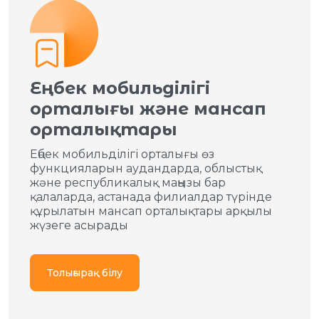
Еңбек мобильділігі
орталығы және мансап
орталықтары
Еңбек мобильділігі орталығы өз
функцияларын аудандарда, облыстық
және республикалық маңызы бар
қалаларда, астанада филиалдар түрінде
құрылатын мансап орталықтары арқылы
жүзеге асырады
Толығырақ білу