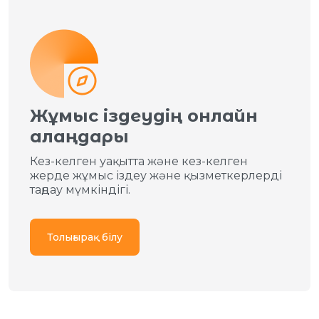
Жұмыс іздеудің онлайн
алаңдары
Кез-келген уақытта және кез-келген
жерде жұмыс іздеу және қызметкерлерді
таңдау мүмкіндігі.
Толығырақ білу