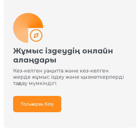
Жұмыс іздеудің онлайн
алаңдары
Кез-келген уақытта және кез-келген
жерде жұмыс іздеу және қызметкерлерді
таңдау мүмкіндігі.
Толығырақ білу