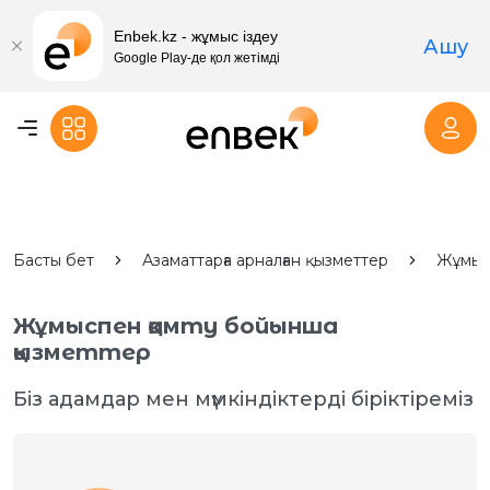
Enbek.kz - жұмыс іздеу
Ашу
Google Play-де қол жетімді
Басты бет
Азаматтарға арналған қызметтер
Жұмыс
Жұмыспен қамту бойынша
қызметтер
Біз адамдар мен мүмкіндіктерді біріктіреміз