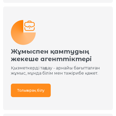
Жұмыспен қамтудың
жекеше агенттiктері
Қызметкерді таңдау - арнайы бағытталған
жұмыс, мұнда білім мен тәжірибе қажет.
Толығырақ білу