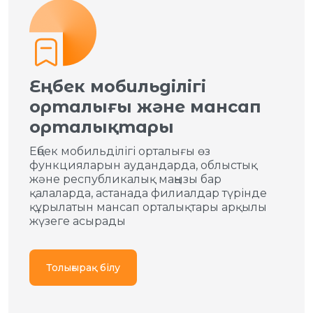
Еңбек мобильділігі
орталығы және мансап
орталықтары
Еңбек мобильділігі орталығы өз
функцияларын аудандарда, облыстық
және республикалық маңызы бар
қалаларда, астанада филиалдар түрінде
құрылатын мансап орталықтары арқылы
жүзеге асырады
Толығырақ білу