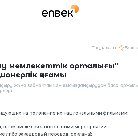
Таңдалған
Бөліс
дау мемлекеттік орталығы"
ионерлік қоғамы
дыру және зейнетақымен қамсыздандырудан басқа, қаржылы
рлері
ендующих на признание их национальными фильмами;
, в том числе связанных с ними мероприятий
е либо закадровый перевод, реклама);