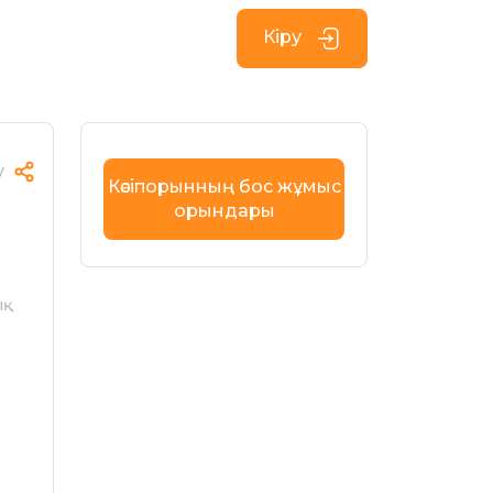
Кіру
у
Кәсіпорынның бос жұмыс
орындары
қ