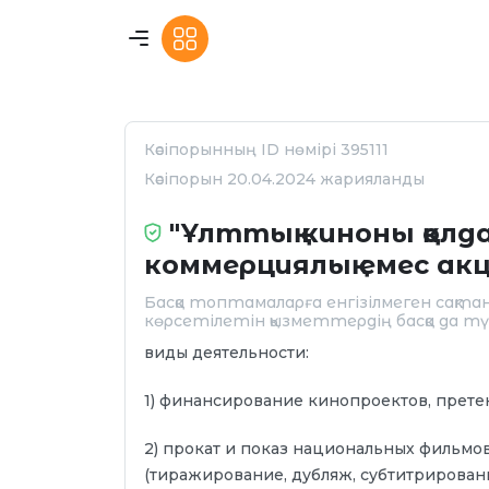
Кәсіпорынның ID нөмірі 395111
Кәсіпорын 20.04.2024 жарияланды
"Ұлттық киноны қол
коммерциялық емес акц
Басқа топтамаларға енгізілмеген сақтан
көрсетілетін қызметтердің басқа да тү
виды деятельности:
1) финансирование кинопроектов, прет
2) прокат и показ национальных фильмов
(тиражирование, дубляж, субтитрировани